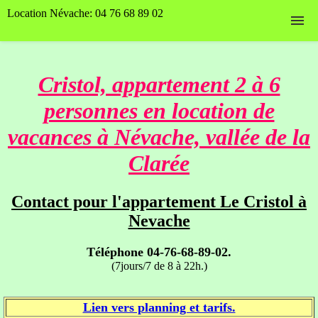
Location Névache: 04 76 68 89 02
Accueil
Cristol, appartement 2 à 6
Nos hébergements
personnes en location de
Planning et tarifs
vacances à Névache, vallée de la
Contact
Clarée
Nos photos
Contact pour l'appartement Le Cristol à
Nevache
Page Facebook
Téléphone 04-76-68-89-02.
(7jours/7 de 8 à 22h.)
Lien vers planning et tarifs.