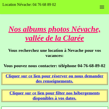
Location Névache: 04 76 68 89 02
Accueil
Nos albums photos Névache,
Nos hébergements
vallée de la Clarée
Planning et tarifs
Vous recherchez une location à Nevache pour vos
Contact
vacances:
Nos photos
Vous pouvez nous contacter: téléphone 04-76-68-89-02
Cliquer sur ce lien pour réserver ou nous demander
Page Facebook
des renseignements.
Cliquer sur ce lien pour filter nos hébergements
disponibles à vos dates.