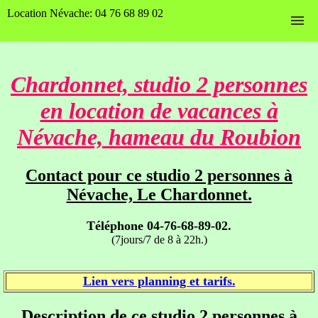
Location Névache: 04 76 68 89 02
Accueil
Chardonnet, studio 2 personnes
Nos hébergements
en location de vacances à
Planning et tarifs
Névache, hameau du Roubion
Contact
Contact pour ce studio 2 personnes à
Nos photos
Névache, Le Chardonnet.
Page Facebook
Téléphone 04-76-68-89-02.
(7jours/7 de 8 à 22h.)
Lien vers planning et tarifs.
Description de ce studio 2 personnes à