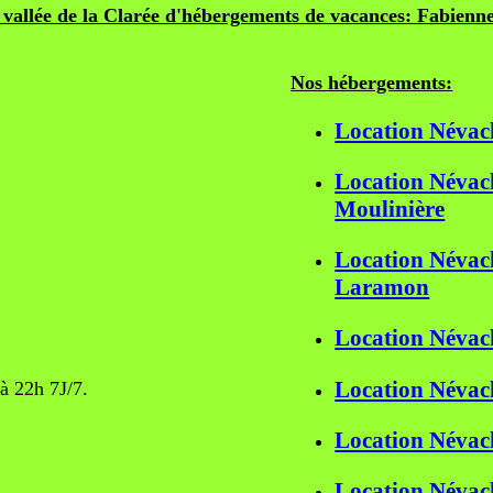
 vallée de la Clarée d'hébergements de vacances: Fabien
Nos hébergements:
Location Névac
Location Névach
Moulinière
Location Névach
Laramon
Location Névach
Location Névac
à 22h 7J/7.
Location Névach
Location Névach