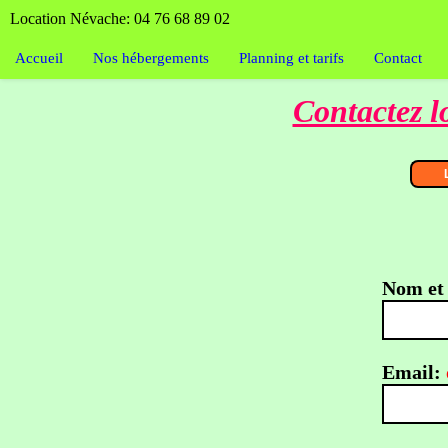
Location Névache: 04 76 68 89 02
Accueil
Nos hébergements
Planning et tarifs
Contact
Contactez 
Nom et
Email: